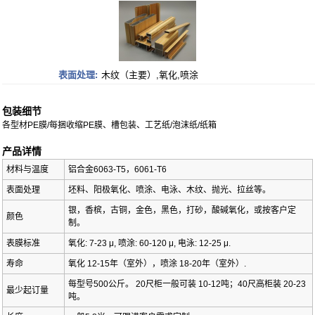
表面处理:
木纹（主要）,氧化,喷涂
包装细节
各型材PE膜/每捆收缩PE膜、槽包装、工艺纸/泡沫纸/纸箱
产品详情
材料与温度
铝合金6063-T5，6061-T6
表面处理
坯料、阳极氧化、喷涂、电泳、木纹、抛光、拉丝等。
银，香槟，古铜，金色，黑色，打砂，酸碱氧化，或按客户定
颜色
制。
表膜标准
氧化: 7-23 μ, 喷涂: 60-120 μ, 电泳: 12-25 μ.
寿命
氧化 12-15年（室外），喷涂 18-20年（室外）.
每型号500公斤。 20尺柜一般可装 10-12吨；40尺高柜装 20-23
最少起订量
吨。