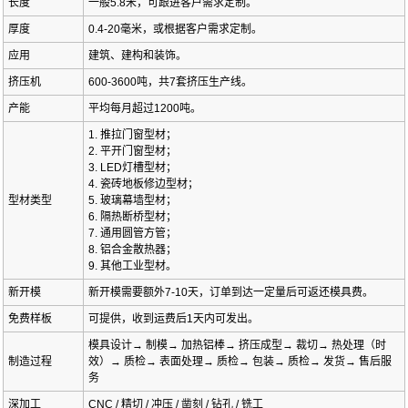
长度
一般5.8米，可跟进客户需求定制。
厚度
0.4-20毫米，或根据客户需求定制。
应用
建筑、建构和装饰。
挤压机
600-3600吨，共7套挤压生产线。
产能
平均每月超过1200吨。
1. 推拉门窗型材；
2. 平开门窗型材；
3. LED灯槽型材；
4. 瓷砖地板修边型材；
型材类型
5. 玻璃幕墙型材；
6. 隔热断桥型材；
7. 通用圆管方管；
8. 铝合金散热器；
9. 其他工业型材。
新开模
新开模需要额外7-10天，订单到达一定量后可返还模具费。
免费样板
可提供，收到运费后1天内可发出。
模具设计→ 制模→ 加热铝棒→ 挤压成型→ 裁切→ 热处理（时
制造过程
效）→ 质检→ 表面处理→ 质检→ 包装→ 质检→ 发货→ 售后服
务
深加工
CNC / 精切 / 冲压 / 凿刻 / 钻孔 / 铣工