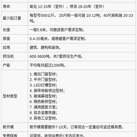
寿命
氧化 12-15年（室外），喷涂 18-20年（室外）.
每型号500公斤。 20尺柜一般可装 10-12吨；40尺高柜装 20-23
最少起订量
吨。
长度
一般5.8米，可跟进客户需求定制。
厚度
0.4-20毫米，或根据客户需求定制。
应用
建筑、建构和装饰。
挤压机
600-3600吨，共7套挤压生产线。
产能
平均每月超过1200吨。
1. 推拉门窗型材；
2. 平开门窗型材；
3. LED灯槽型材；
4. 瓷砖地板修边型材；
型材类型
5. 玻璃幕墙型材；
6. 隔热断桥型材；
7. 通用圆管方管；
8. 铝合金散热器；
9. 其他工业型材。
新开模
新开模需要额外7-10天，订单到达一定量后可返还模具费。
免费样板
可提供，收到运费后1天内可发出。