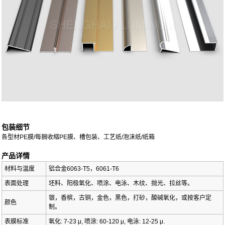
包装细节
各型材PE膜/每捆收缩PE膜、槽包装、工艺纸/泡沫纸/纸箱
产品详情
材料与温度
铝合金6063-T5，6061-T6
表面处理
坯料、阳极氧化、喷涂、电泳、木纹、抛光、拉丝等。
银，香槟，古铜，金色，黑色，打砂，酸碱氧化，或按客户定
颜色
制。
表膜标准
氧化: 7-23 μ, 喷涂: 60-120 μ, 电泳: 12-25 μ.