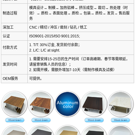
模具设计→ 制模→ 加热铝棒→ 挤压成型→ 裁切→ 热处理（时
制造过程
效）→ 质检→ 表面处理→ 质检→ 包装→ 质检→ 发货→ 售后服
务
深加工
CNC / 精切 / 冲压 / 凿刻 / 钻孔 / 铣工
认证
ISO9001-2015/ISO 9001:2015;
1. T/T: 30%订金, 发货前付余款；
付款方式
2. L/C: L/C at sight.
1. 需要安排15-25日的生产时间（订单高峰期、春节等需顺延，
发货时间
请留意销售人员的信息）；
2. 如需开模，需额外增加7-10天（需制作模具及试模）
OEM服务
可提供。